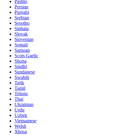
Pashto
Persian
Punjabi
Serbian
Sesotho
Sinhala
Slovak
Slovenian
Somali
Samoan
Scots Gaelic
Shona
Sindhi
Sundanese
Swahili
Tajik
Tamil
Telugu
Thai
Ukrainian
Urdu
Uzbek
Vietnamese
Welsh
Xhosa