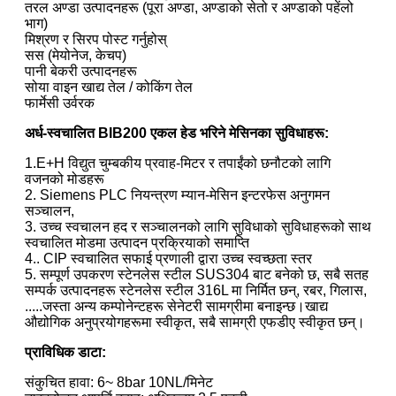
तरल अण्डा उत्पादनहरू (पूरा अण्डा, अण्डाको सेतो र अण्डाको पहेंलो
भाग)
मिश्रण र सिरप पोस्ट गर्नुहोस्
सस (मेयोनेज, केचप)
पानी बेकरी उत्पादनहरू
सोया वाइन खाद्य तेल / कोकिंग तेल
फार्मेसी उर्वरक
अर्ध-स्वचालित BIB200 एकल हेड भरिने मेसिनका सुविधाहरू:
1.E+H विद्युत चुम्बकीय प्रवाह-मिटर र तपाईंको छनौटको लागि
वजनको मोडहरू
2. Siemens PLC नियन्त्रण म्यान-मेसिन इन्टरफेस अनुगमन
सञ्चालन,
3. उच्च स्वचालन हद र सञ्चालनको लागि सुविधाको सुविधाहरूको साथ
स्वचालित मोडमा उत्पादन प्रक्रियाको समाप्ति
4.. CIP स्वचालित सफाई प्रणाली द्वारा उच्च स्वच्छता स्तर
5. सम्पूर्ण उपकरण स्टेनलेस स्टील SUS304 बाट बनेको छ, सबै सतह
सम्पर्क उत्पादनहरू स्टेनलेस स्टील 316L मा निर्मित छन्, रबर, गिलास,
.....जस्ता अन्य कम्पोनेन्टहरू सेनेटरी सामग्रीमा बनाइन्छ।
खाद्य
औद्योगिक अनुप्रयोगहरूमा स्वीकृत, सबै सामग्री एफडीए स्वीकृत छन्।
प्राविधिक डाटा:
संकुचित हावा: 6~ 8bar 10NL/मिनेट