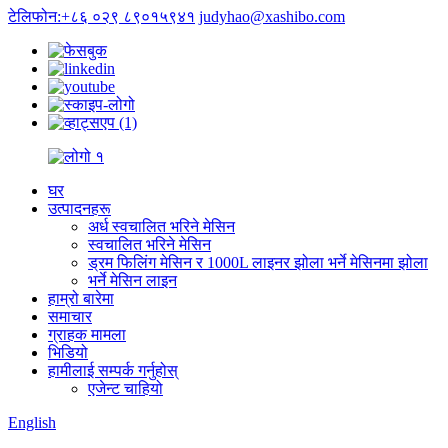
टेलिफोन:+८६ ०२९ ८९०१५९४१
judyhao@xashibo.com
घर
उत्पादनहरू
अर्ध स्वचालित भरिने मेसिन
स्वचालित भरिने मेसिन
ड्रम फिलिंग मेसिन र 1000L लाइनर झोला भर्ने मेसिनमा झोला
भर्ने मेसिन लाइन
हाम्रो बारेमा
समाचार
ग्राहक मामला
भिडियो
हामीलाई सम्पर्क गर्नुहोस्
एजेन्ट चाहियो
English