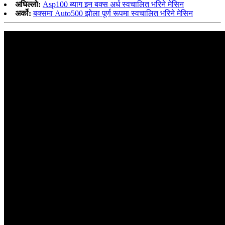
अघिल्लो:
Asp100 ब्याग इन बक्स अर्ध स्वचालित भरिने मेसिन
अर्को:
बक्समा Auto500 झोला पूर्ण रूपमा स्वचालित भरिने मेसिन