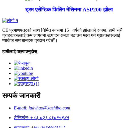
ड्रम एसेप्टिक फिलिंग मेसिनमा ASP200 झोला
CE प्रमाणपत्रको साथ निर्मित बक्समा 15+ वर्षको झोलाको रूपमा, हामी सधैं
ग्राहकहरूलाई कम लागतमा उत्पादन क्षमता बढाउन मद्दत गर्न ग्राहकहरूलाई
प्याकेज समाधानहरू प्रदान गर्दछौं।
हामीलाई पछ्याउनुहोस्
सम्पर्क जानकारी
E-mail: judyhao@xashibo.com
टेलिफोन: +८६ ०२९ ८९०१५९४१
व्हाट्सएप: +86 18066924152