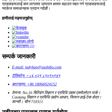
ग्राहकहरूलाई कम लागतमा उत्पादन क्षमता बढाउन मद्दत गर्न ग्राहकहरूलाई
प्याकेज समाधानहरू प्रदान गर्दछौं।
हामीलाई पछ्याउनुहोस्
सम्पर्क जानकारी
E-mail: judyhao@xashibo.com
टेलिफोन: +८६ ०२९ ८९०१५९४१
व्हाट्सएप: +86 18066924152
ठेगाना: No.16 बिल्डिंग विज्ञान र प्रविधि उद्यम एक्सेलरेटर पार्क।
Caotang विज्ञान र प्रविधि उद्योग आधार, सियान हाई-टेक क्षेत्र।
शान्सी। चीन 710311