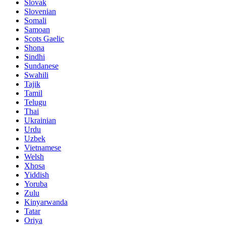
Slovak
Slovenian
Somali
Samoan
Scots Gaelic
Shona
Sindhi
Sundanese
Swahili
Tajik
Tamil
Telugu
Thai
Ukrainian
Urdu
Uzbek
Vietnamese
Welsh
Xhosa
Yiddish
Yoruba
Zulu
Kinyarwanda
Tatar
Oriya