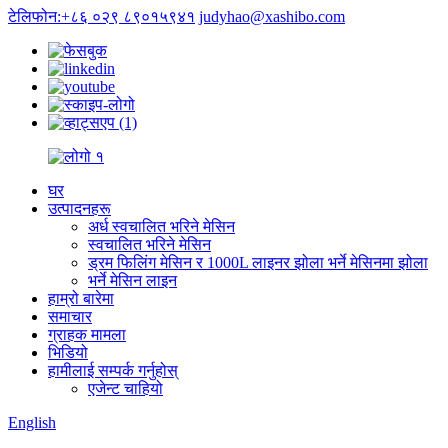
टेलिफोन:+८६ ०२९ ८९०१५९४१
judyhao@xashibo.com
घर
उत्पादनहरू
अर्ध स्वचालित भरिने मेसिन
स्वचालित भरिने मेसिन
ड्रम फिलिंग मेसिन र 1000L लाइनर झोला भर्ने मेसिनमा झोला
भर्ने मेसिन लाइन
हाम्रो बारेमा
समाचार
ग्राहक मामला
भिडियो
हामीलाई सम्पर्क गर्नुहोस्
एजेन्ट चाहियो
English