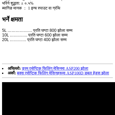
भरिने शुद्धता: ± ०.५%
ब्यागिङ मानक ： 1 इन्च स्पाउट वा ग्रंथि
भर्ने क्षमता
5L ……………… प्रति घण्टा 800 झोला सम्म
10L …………. प्रति घण्टा 600 झोला सम्म
20L ………… प्रति घण्टा 400 झोला सम्म
अघिल्लो:
ड्रम एसेप्टिक फिलिंग मेसिनमा ASP200 झोला
अर्को:
बक्स एसेप्टिक फिलिंग मेसिनहरूमा ASP100D डबल हेड्स झोला