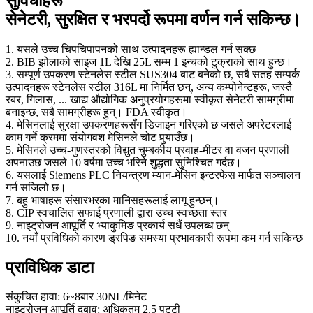
सुविधाहरू
सेनेटरी, सुरक्षित र भरपर्दो रूपमा वर्णन गर्न सकिन्छ।
1. यसले उच्च चिपचिपापनको साथ उत्पादनहरू ह्यान्डल गर्न सक्छ
2. BIB झोलाको साइज 1L देखि 25L सम्म 1 इन्चको टुक्राको साथ हुन्छ।
3. सम्पूर्ण उपकरण स्टेनलेस स्टील SUS304 बाट बनेको छ, सबै सतह सम्पर्क
उत्पादनहरू स्टेनलेस स्टील 316L मा निर्मित छन्, अन्य कम्पोनेन्टहरू, जस्तै
रबर, गिलास, ... खाद्य औद्योगिक अनुप्रयोगहरूमा स्वीकृत सेनेटरी सामग्रीमा
बनाइन्छ, सबै सामग्रीहरू हुन्। FDA स्वीकृत।
4. मेसिनलाई सुरक्षा उपकरणहरूसँग डिजाइन गरिएको छ जसले अपरेटरलाई
काम गर्ने क्रममा संयोगवश मेसिनले चोट पुर्‍याउँछ।
5. मेसिनले उच्च-गुणस्तरको विद्युत चुम्बकीय प्रवाह-मीटर वा वजन प्रणाली
अपनाउछ जसले 10 वर्षमा उच्च भरिने शुद्धता सुनिश्चित गर्दछ।
6. यसलाई Siemens PLC नियन्त्रण म्यान-मेसिन इन्टरफेस मार्फत सञ्चालन
गर्न सजिलो छ।
7. बहु भाषाहरू संसारभरका मानिसहरूलाई लागू हुन्छन्।
8. CIP स्वचालित सफाई प्रणाली द्वारा उच्च स्वच्छता स्तर
9. नाइट्रोजन आपूर्ति र भ्याकुमिङ प्रकार्य सधैं उपलब्ध छन्
10. नयाँ प्रविधिको कारण ड्रपिङ समस्या प्रभावकारी रूपमा कम गर्न सकिन्छ
प्राविधिक डाटा
संकुचित हावा: 6~8बार 30NL/मिनेट
नाइट्रोजन आपूर्ति दबाव: अधिकतम 2.5 पट्टी